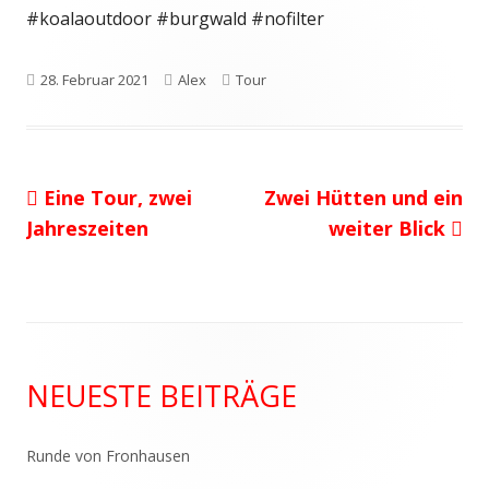
#koalaoutdoor #burgwald #nofilter
Veröffentlicht
Autor
Kategorien
28. Februar 2021
Alex
Tour
am
Vorheriger
Nächster
Eine Tour, zwei
Zwei Hütten und ein
Beitragsnavigation
Beitrag:
Beitrag
Jahreszeiten
weiter Blick
Haupt-
NEUESTE BEITRÄGE
Seitenleiste
Runde von Fronhausen