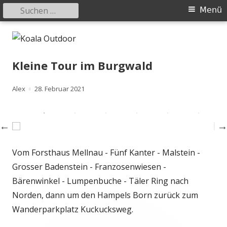
Suchen
Primäres
Menü
nach:
Menü
Springe
Koala Outdoor
Hier ist eine Übersicht meiner Wander- und Trekkingtouren
zum
Inhalt
Kleine Tour im Burgwald
Autor
Veröffentlicht
Alex
28. Februar 2021
am
Vom Forsthaus Mellnau - Fünf Kanter - Malstein -
Grosser Badenstein - Franzosenwiesen -
Bärenwinkel - Lumpenbuche - Täler Ring nach
Norden, dann um den Hampels Born zurück zum
Wanderparkplatz Kuckucksweg.