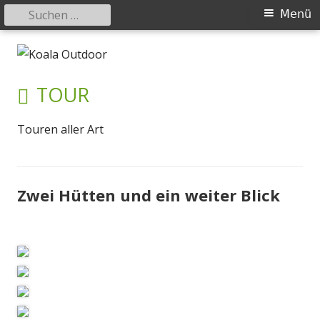
Suchen
Primäres
Menü
nach:
Menü
Springe
Koala Outdoor
Hier ist eine Übersicht meiner Wander- und Trekkingtouren
zum
Inhalt
KATEGORIE:
TOUR
Touren aller Art
Zwei Hütten und ein weiter Blick