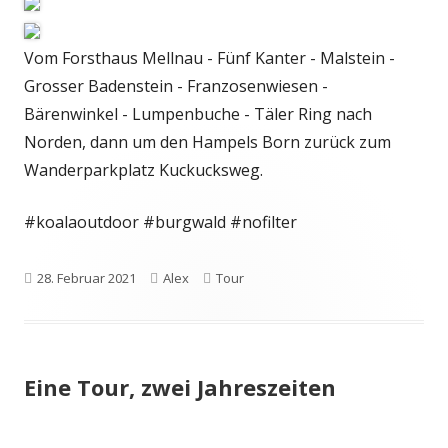
Vom Forsthaus Mellnau - Fünf Kanter - Malstein -
Grosser Badenstein - Franzosenwiesen -
Bärenwinkel - Lumpenbuche - Täler Ring nach
Norden, dann um den Hampels Born zurück zum
Wanderparkplatz Kuckucksweg.
#koalaoutdoor #burgwald #nofilter
Veröffentlicht
Autor
Kategorien
28. Februar 2021
Alex
Tour
am
Eine Tour, zwei Jahreszeiten