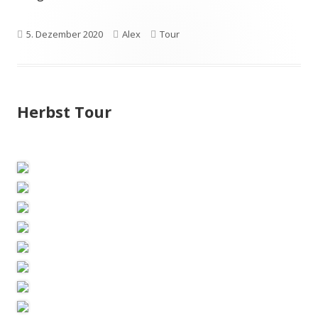
Veröffentlicht
Autor
Kategorien
5. Dezember 2020
Alex
Tour
am
Herbst Tour