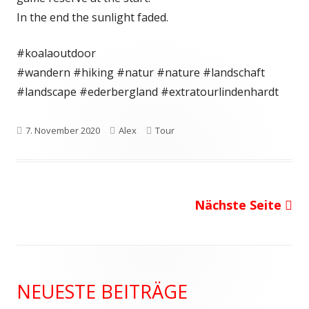
In the end the sunlight faded.
#koalaoutdoor
#wandern #hiking #natur #nature #landschaft
#landscape #ederbergland #extratourlindenhardt
Veröffentlicht
Autor
Kategorien
7. November 2020
Alex
Tour
am
Nächste Seite
Seitennummerierung
der
Beiträge
Haupt-
NEUESTE BEITRÄGE
Seitenleiste