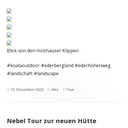
Blick von den Holzhäuser Klippen
#koalaoutdoor #ederbergland #ederhöhenweg
#landschaft #landscape
Veröffentlicht
Autor
Kategorien
13. Dezember 2020
Alex
Tour
am
Nebel Tour zur neuen Hütte