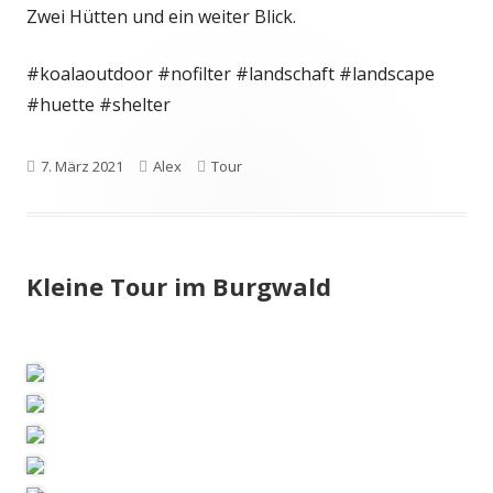
Zwei Hütten und ein weiter Blick.
#koalaoutdoor #nofilter #landschaft #landscape
#huette #shelter
Veröffentlicht
Autor
Kategorien
7. März 2021
Alex
Tour
am
Kleine Tour im Burgwald