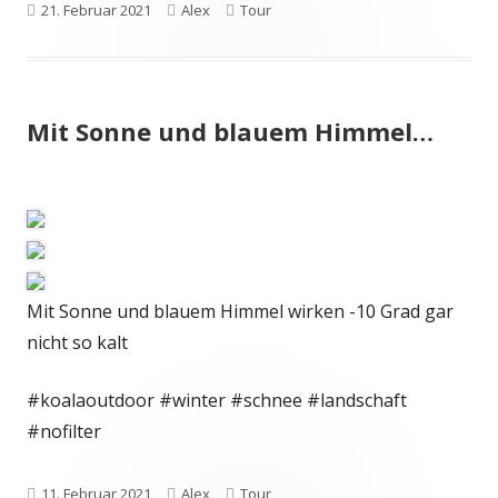
Veröffentlicht
Autor
Kategorien
21. Februar 2021
Alex
Tour
am
Mit Sonne und blauem Himmel…
Mit Sonne und blauem Himmel wirken -10 Grad gar
nicht so kalt ️
#koalaoutdoor #winter #schnee #landschaft
#nofilter
Veröffentlicht
Autor
Kategorien
11. Februar 2021
Alex
Tour