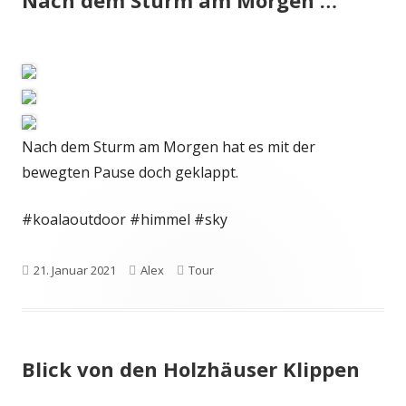
Nach dem Sturm am Morgen hat es mit der
bewegten Pause doch geklappt.
#koalaoutdoor #himmel #sky
Veröffentlicht
Autor
Kategorien
21. Januar 2021
Alex
Tour
am
Blick von den Holzhäuser Klippen