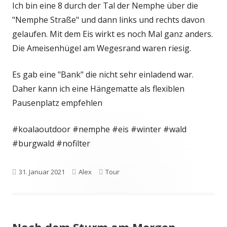
Ich bin eine 8 durch der Tal der Nemphe über die
"Nemphe Straße" und dann links und rechts davon
gelaufen. Mit dem Eis wirkt es noch Mal ganz anders.
Die Ameisenhügel am Wegesrand waren riesig.
Es gab eine "Bank" die nicht sehr einladend war.
Daher kann ich eine Hängematte als flexiblen
Pausenplatz empfehlen
#koalaoutdoor #nemphe #eis #winter #wald
#burgwald #nofilter
Veröffentlicht
Autor
Kategorien
31. Januar 2021
Alex
Tour
am
Nach dem Sturm am Morgen …