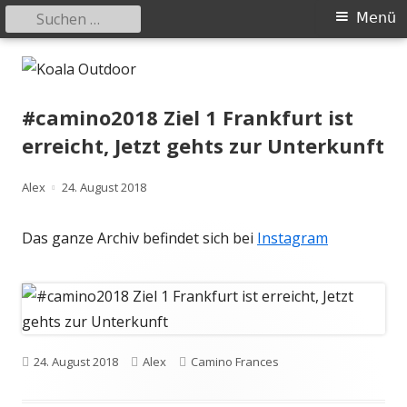
Suchen
Primäres
Menü
nach:
Menü
Springe
Koala Outdoor
Hier ist eine Übersicht meiner Wander- und Trekkingtouren
zum
Inhalt
#camino2018 Ziel 1 Frankfurt ist
erreicht, Jetzt gehts zur Unterkunft
Autor
Veröffentlicht
Alex
24. August 2018
am
Das ganze Archiv befindet sich bei
Instagram
Veröffentlicht
Autor
Kategorien
24. August 2018
Alex
Camino Frances
am