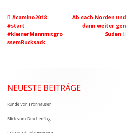
Vorheriger
Nächster
#camino2018
Ab nach Norden und
Beitragsnavigation
Beitrag:
Beitrag
#start
dann weiter gen
#kleinerMannmitgro
Süden
ssemRucksack
Haupt-
NEUESTE BEITRÄGE
Seitenleiste
Runde von Fronhausen
Blick vom Drachenflug