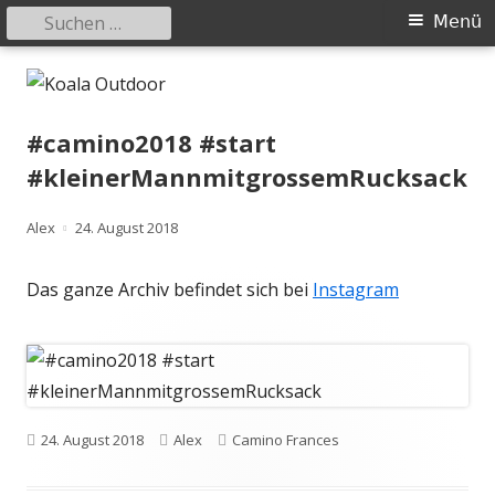
Suchen
Primäres
Menü
nach:
Menü
Springe
Koala Outdoor
Hier ist eine Übersicht meiner Wander- und Trekkingtouren
zum
Inhalt
#camino2018 #start
#kleinerMannmitgrossemRucksack
Autor
Veröffentlicht
Alex
24. August 2018
am
Das ganze Archiv befindet sich bei
Instagram
Veröffentlicht
Autor
Kategorien
24. August 2018
Alex
Camino Frances
am