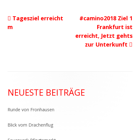
Vorheriger
Nächster
Tagesziel erreicht
#camino2018 Ziel 1
Beitragsnavigation
Beitrag:
Beitrag
m
Frankfurt ist
erreicht, Jetzt gehts
zur Unterkunft
Haupt-
NEUESTE BEITRÄGE
Seitenleiste
Runde von Fronhausen
Blick vom Drachenflug