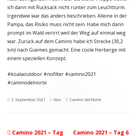
ich dann mit Rucksack nicht runter zum Leuchtturm.
Irgendwie war das anders beschrieben. Alleine in der
Pampa, das Risiko muss nicht sein. Habe mich dann
prompt im Wald verirrt weil der Weg auf einmal weg
war. Zurück auf dem Camino habe ich Strecke (30,2
km) nach Güemes gemacht. Eine coole Herberge mit
einem speziellen Konzept.
#koalaoutdoor #nofilter #camino2021
#caminodelnorte
Veröffentlicht
Autor
Kategorien
2. September 2021
Alex
Camino del Norte
am
Vorheriger
Nächster
Camino 2021 – Tag
Camino 2021 – Tag 6
Beitragsnavigation