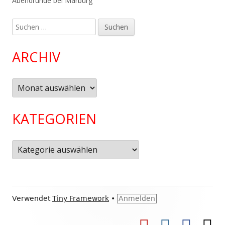
Abendrunde bei Marburg
Suchen
nach:
ARCHIV
Archiv
KATEGORIEN
Kategorien
Footer
Verwendet
Tiny Framework
•
Anmelden
Inhalt
YouTube
Instagram
Facebook
Ko
Social-