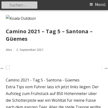
Suchen
Primäres
Menü
nach:
Menü
Springe
Koala Outdoor
Hier ist eine Übersicht meiner Wander- und Trekkingtouren
zum
Inhalt
Camino 2021 – Tag 5 – Santona –
Güemes
Autor
Veröffentlicht
Alex
2. September 2021
am
Camino 2021 - Tag 5 - Santona - Güemes
Extra Tips vom Führer lass ich jetzt links liegen. Der
Aufstieg zum Frühstück auf 850 Höhenmeter über
die Schotterpiste war ein Wohltat für meine Füsse
nach dem ganzen Teer. Aber die steile Treppe wollte