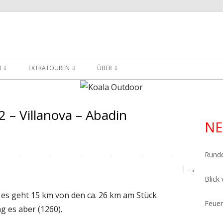
ersicht meiner Wander- und Trekkingtouren
utdoor
N
EXTRATOUREN
ÜBER
EXTRATOUREN
PACKLISTE FÜR DEN GR221
ÜBER
ARSTEIG
EXTRATOUREN IM BURGWALD
PLANUNGSSEITE
 – Villanova – Abadin
Ha
NE
EXTRATOUREN IM EDERBERGLAND
Sei
Rund
Blick
 es geht 15 km von den ca. 26 km am Stück
Feuer
 es aber (1260).