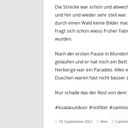
Die Strecke war schön und abwec
und hin und wieder sehr steil war
durch einen Wald keine Bilder mac
fragt sich schon wieso früher Fa
wurden.
Nach der ersten Pause in Mondone
gelaufen und er hat noch ein Bet
Herberge war ein Paradies. Alles 
Duschen waren fast nicht besser z
Nur schade das der Rest von dem S
#koalaoutdoor #nofilter #camin
Veröffentlicht
Autor
Katego
19. September 2021
Alex
Camino
am