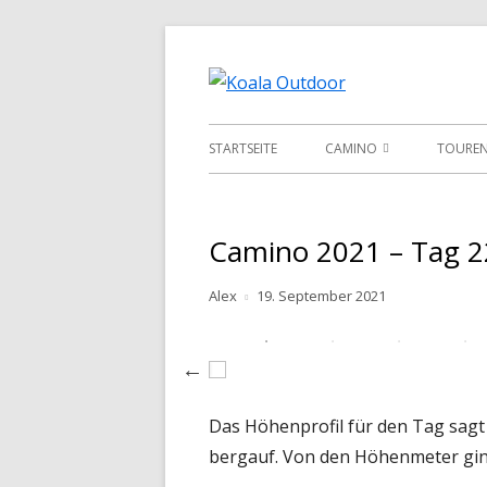
Springe
zum
Hier ist eine Üb
Koala O
Inhalt
Primäres
STARTSEITE
CAMINO
TOURE
Menü
CAMINO
GR221
CAMINO FRANCES
ROTHA
Camino 2021 – Tag 22
CAMINO PORTUGES
Autor
Veröffentlicht
Alex
19. September 2021
am
CAMINO DEL NORTE
CAMINO PRIMITIVO
Das Höhenprofil für den Tag sagt
bergauf. Von den Höhenmeter ging