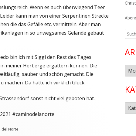
Chris
hslungsreich. Wenn es auch überwiegend Teer
. Leider kann man von einer Serpentinen Strecke
Abend
hen die das Gefälle etc. vermitteln. Aber man
brikanlagen in so unwegsames Gelände gebaut
Such
nach:
AR
do bin ich mit Siggi den Rest des Tages
t in meiner Herberge ergattern können. Die
Arch
weitläufig, sauber und schön gemacht. Die
u machen. Da hatte ich wirklich Glück.
KA
trassendorf sonst nicht viel geboten hat.
Kate
o2021 #caminodelanorte
rien
 del Norte