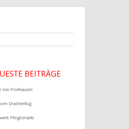
upt-
UESTE BEITRÄGE
tenleiste
e von Fronhausen
 vom Drachenflug
werk Pfingtsmarkt