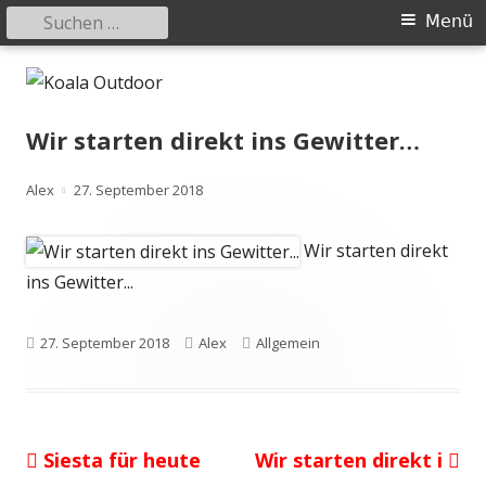
Suchen
Primäres
Menü
nach:
Menü
Springe
Koala Outdoor
Hier ist eine Übersicht meiner Wander- und Trekkingtouren
zum
Inhalt
Wir starten direkt ins Gewitter…
Autor
Veröffentlicht
Alex
27. September 2018
am
Wir starten direkt
ins Gewitter...
Veröffentlicht
Autor
Kategorien
27. September 2018
Alex
Allgemein
am
Vorheriger
Nächster
Siesta für heute
Wir starten direkt i
Beitragsnavigation