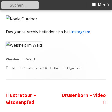
Suchen
Primäres
Menü
nach:
Menü
Springe
Koala Outdoor
Hier ist eine Übersicht meiner Wander- und Trekkingtouren
zum
Inhalt
Das ganze Archiv befindet sich bei
Instagram
Weisheit im Wald
Format
Veröffentlicht
Autor
Kategorien
Bild
24. Februar 2019
Alex
Allgemein
am
Vorheriger
Nächster
Extratour –
Drusenborn – Video
Beitragsnavigation
Beitrag:
Beitrag
Gisonenpfad