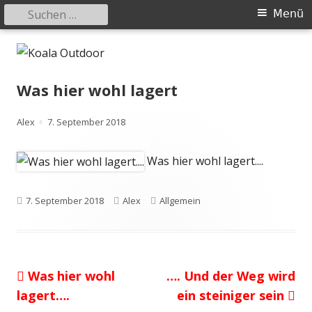
Suchen
Primäres
Menü
nach:
Menü
Springe
Koala Outdoor
Hier ist eine Übersicht meiner Wander- und Trekkingtouren
zum
Inhalt
Was hier wohl lagert
Autor
Veröffentlicht
Alex
7. September 2018
am
Was hier wohl lagert....
Veröffentlicht
Autor
Kategorien
7. September 2018
Alex
Allgemein
am
Vorheriger
Nächster
Was hier wohl
…. Und der Weg wird
Beitragsnavigation
Beitrag:
Beitrag
lagert….
ein steiniger sein