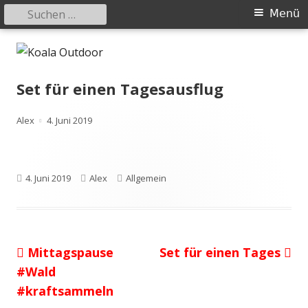
Suchen
Primäres
Menü
nach:
Menü
Springe
Koala Outdoor
Hier ist eine Übersicht meiner Wander- und Trekkingtouren
zum
Inhalt
Set für einen Tagesausflug
Autor
Veröffentlicht
Alex
4. Juni 2019
am
Veröffentlicht
Autor
Kategorien
4. Juni 2019
Alex
Allgemein
am
Vorheriger
Nächster
Mittagspause
Set für einen Tages
Beitragsnavigation
Beitrag:
Beitrag
#Wald
#kraftsammeln