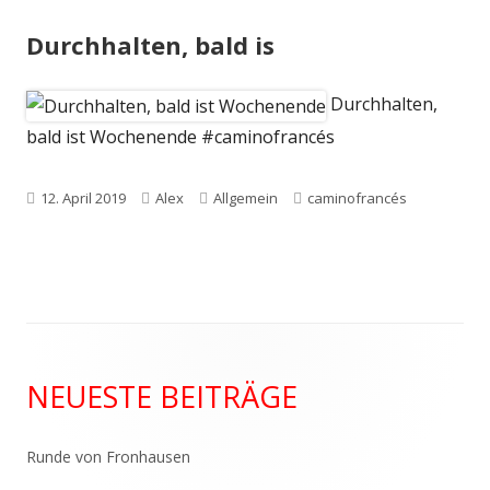
Durchhalten, bald is
Durchhalten,
bald ist Wochenende #caminofrancés
Veröffentlicht
Autor
Kategorien
Schlagwörter
12. April 2019
Alex
Allgemein
caminofrancés
am
Haupt-
NEUESTE BEITRÄGE
Seitenleiste
Runde von Fronhausen