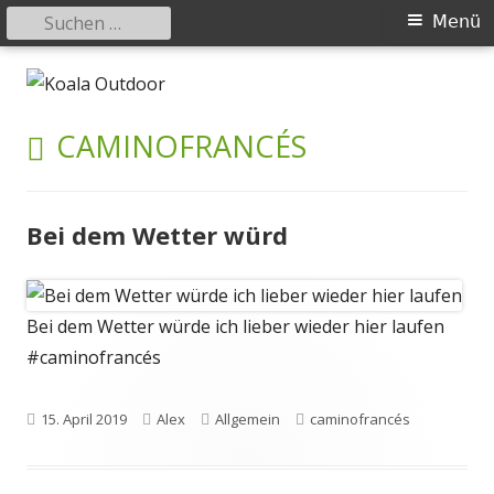
Suchen
Primäres
Menü
nach:
Menü
Springe
Koala Outdoor
Hier ist eine Übersicht meiner Wander- und Trekkingtouren
zum
Inhalt
SCHLAGWORT:
CAMINOFRANCÉS
Bei dem Wetter würd
Bei dem Wetter würde ich lieber wieder hier laufen
#caminofrancés
Veröffentlicht
Autor
Kategorien
Schlagwörter
15. April 2019
Alex
Allgemein
caminofrancés
am