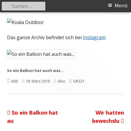
Suchen
Primäres
Menü
nach:
Menü
Springe
Koala Outdoor
Hier ist eine Übersicht meiner Wander- und Trekkingtouren
zum
Inhalt
Das ganze Archiv befindet sich bei
Instagram
So ein Balkon hat auch was…
Format
Veröffentlicht
Autor
Kategorien
Bild
18. März 2019
Alex
GR221
am
Vorheriger
Nächster
So ein Balkon hat
Wir hatten
Beitragsnavigation
Beitrag:
Beitrag
au
bewechslu