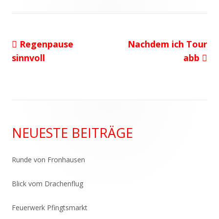
am
Vorheriger
Nächster
Regenpause
Nachdem ich Tour
Beitragsnavigation
Beitrag:
Beitrag
sinnvoll
abb
Haupt-
NEUESTE BEITRÄGE
Seitenleiste
Runde von Fronhausen
Blick vom Drachenflug
Feuerwerk Pfingtsmarkt