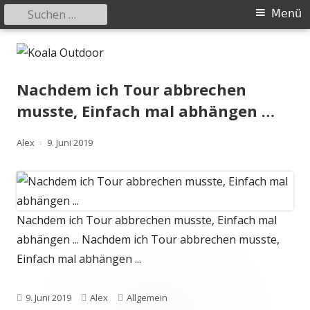
Suchen
Primäres
Menü
nach:
Menü
Springe
Koala Outdoor
Hier ist eine Übersicht meiner Wander- und Trekkingtouren
zum
Inhalt
Nachdem ich Tour abbrechen
musste, Einfach mal abhängen …
Autor
Veröffentlicht
Alex
9. Juni 2019
am
Nachdem ich Tour abbrechen musste, Einfach mal
abhängen ... Nachdem ich Tour abbrechen musste,
Einfach mal abhängen ...
Veröffentlicht
Autor
Kategorien
9. Juni 2019
Alex
Allgemein