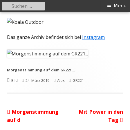
Suchen
Primäres
Menü
nach:
Menü
Springe
Koala Outdoor
Hier ist eine Übersicht meiner Wander- und Trekkingtouren
zum
Inhalt
Das ganze Archiv befindet sich bei
Instagram
Morgenstimmung auf dem GR221…
Format
Veröffentlicht
Autor
Kategorien
Bild
24. März 2019
Alex
GR221
am
Vorheriger
Nächster
Morgenstimmung
Mit Power in den
Beitragsnavigation
Beitrag:
Beitrag
auf d
Tag