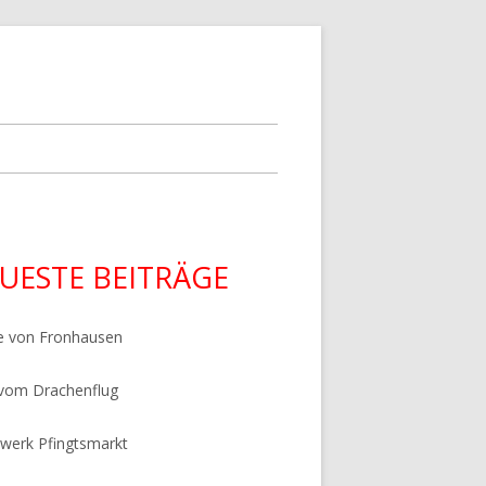
upt-
UESTE BEITRÄGE
tenleiste
e von Fronhausen
 vom Drachenflug
werk Pfingtsmarkt