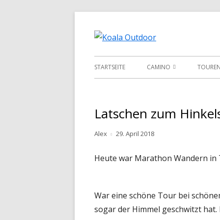
Springe
zum
Hier ist eine Üb
Koala O
Inhalt
Primäres
STARTSEITE
CAMINO
TOURE
Menü
CAMINO
GR221
CAMINO FRANCES
ROTHA
Latschen zum Hinkels
CAMINO PORTUGES
Autor
Veröffentlicht
Alex
29. April 2018
am
CAMINO DEL NORTE
Heute war Marathon Wandern in 
CAMINO PRIMITIVO
War eine schöne Tour bei schöne
sogar der Himmel geschwitzt hat