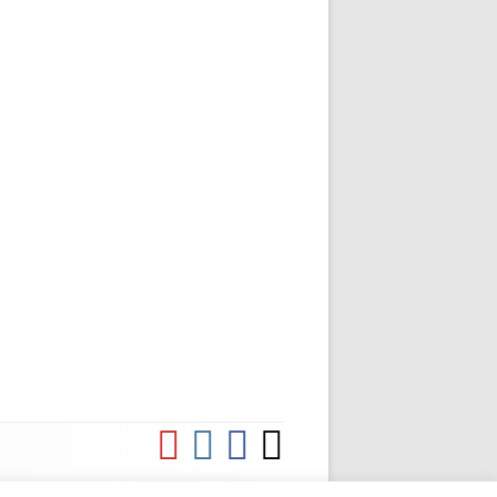
YouTube
Instagram
Facebook
Komoot
Social-
Links-
Menü