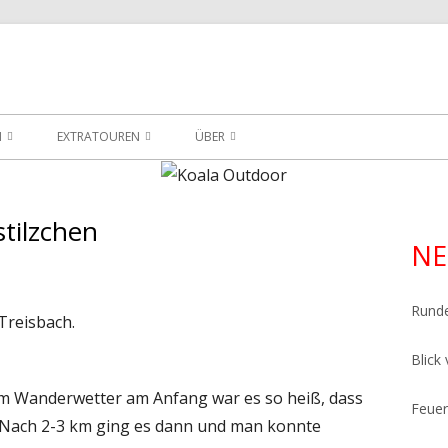
ersicht meiner Wander- und Trekkingtouren
utdoor
N
EXTRATOUREN
ÜBER
EXTRATOUREN
PACKLISTE FÜR DEN GR221
ÜBER
ARSTEIG
EXTRATOUREN IM BURGWALD
PLANUNGSSEITE
tilzchen
Ha
NE
EXTRATOUREN IM EDERBERGLAND
Sei
Rund
Treisbach.
Blick
m Wanderwetter am Anfang war es so heiß, dass
Feuer
. Nach 2-3 km ging es dann und man konnte