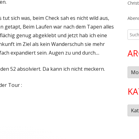
en.
Chris
 tut sich was, beim Check sah es nicht wild aus,
Abend
nn getapt, Beim Laufen war nach dem Tapen alles
Such
lächig genug abgeklebt und jetzt hab ich eine
nach:
nkunft im Ziel als kein Wanderschuh sie mehr
AR
ach expandiert sein. Augen zu und durch....
unden 52 absolviert. Da kann ich nicht meckern.
Arch
der Tour :
KA
Kate