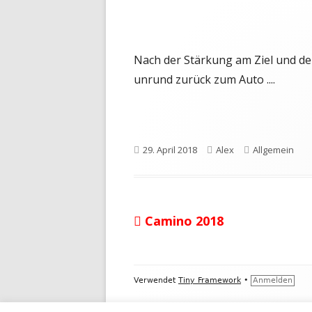
Nach der Stärkung am Ziel und de
unrund zurück zum Auto ....
Veröffentlicht
Autor
Kategorien
29. April 2018
Alex
Allgemein
am
Vorheriger
Camino 2018
Beitragsnavigation
Beitrag:
Footer
Verwendet
Tiny Framework
•
Anmelden
Inhalt