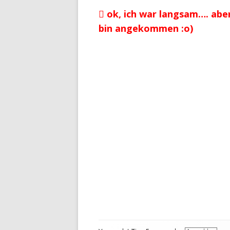
Vorheriger
ok, ich war langsam…. aber
Beitragsnavigation
Beitrag:
bin angekommen :o)
Footer