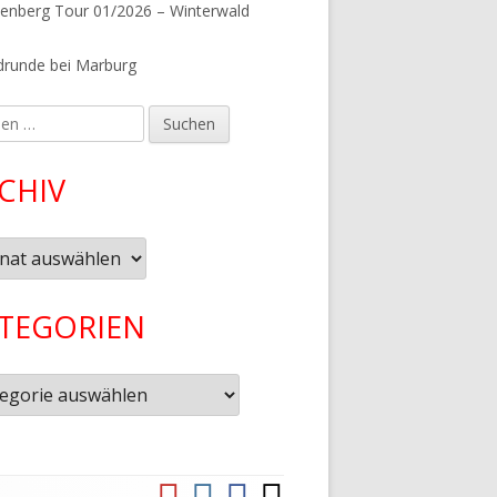
tenberg Tour 01/2026 – Winterwald
runde bei Marburg
en
CHIV
iv
TEGORIEN
gorien
YouTube
Instagram
Facebook
Komoot
Social-