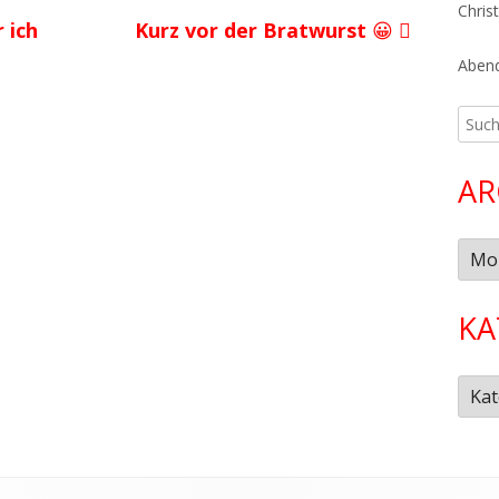
Chris
Nächster
 ich
Kurz vor der Bratwurst 😀
Beitrag
Abend
Such
nach:
AR
Arch
KA
Kate