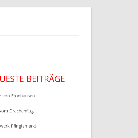
upt-
UESTE BEITRÄGE
tenleiste
e von Fronhausen
 vom Drachenflug
werk Pfingtsmarkt