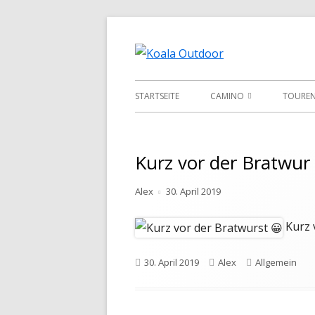
Springe
zum
Hier ist eine Üb
Koala O
Inhalt
Primäres
STARTSEITE
CAMINO
TOURE
Menü
CAMINO
GR221
CAMINO FRANCES
ROTHA
Kurz vor der Bratwur
CAMINO PORTUGES
Autor
Veröffentlicht
Alex
30. April 2019
am
CAMINO DEL NORTE
Kurz 
CAMINO PRIMITIVO
Veröffentlicht
Autor
Kategorien
30. April 2019
Alex
Allgemein
am