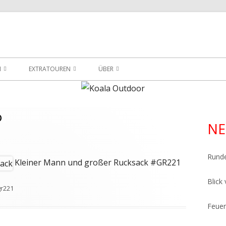
ersicht meiner Wander- und Trekkingtouren
utdoor
N
EXTRATOUREN
ÜBER
EXTRATOUREN
PACKLISTE FÜR DEN GR221
ÜBER
ARSTEIG
EXTRATOUREN IM BURGWALD
PLANUNGSSEITE
o
Ha
NE
EXTRATOUREN IM EDERBERGLAND
Sei
Rund
Kleiner Mann und großer Rucksack #GR221
Blick
chlagwörter
gr221
Feuer