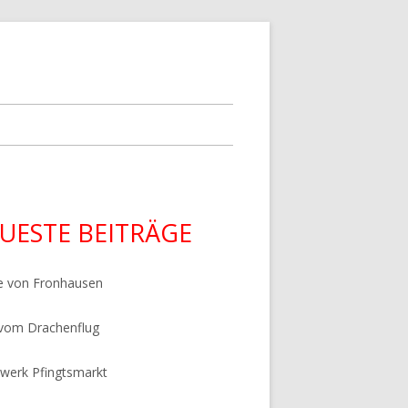
upt-
UESTE BEITRÄGE
tenleiste
e von Fronhausen
 vom Drachenflug
werk Pfingtsmarkt