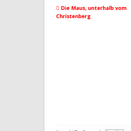
Vorheriger
Die Maus, unterhalb vom
Beitragsnavigation
Beitrag:
Christenberg
Footer