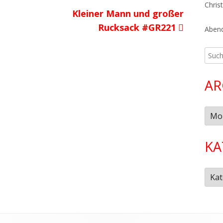
Chris
Nächster
Kleiner Mann und großer
Beitrag
Rucksack #GR221
Abend
Such
nach:
AR
Arch
KA
Kate