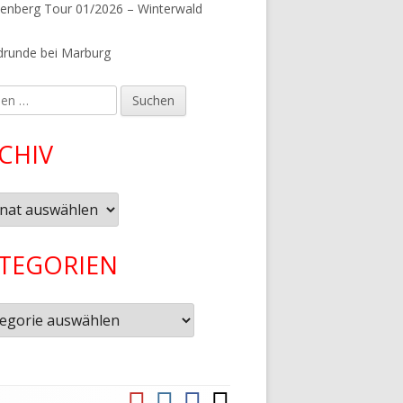
tenberg Tour 01/2026 – Winterwald
runde bei Marburg
en
CHIV
iv
TEGORIEN
gorien
YouTube
Instagram
Facebook
Komoot
Social-