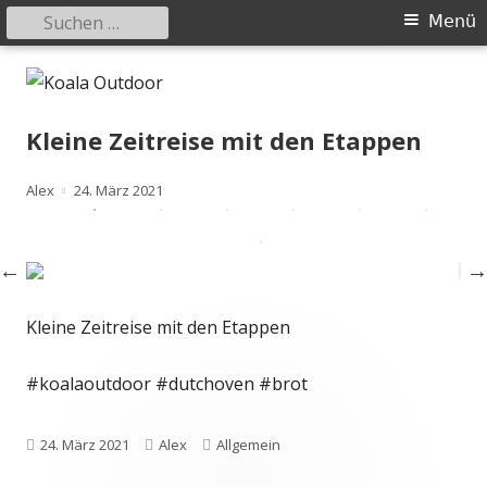
Suchen
Primäres
Menü
nach:
Menü
Springe
Koala Outdoor
Hier ist eine Übersicht meiner Wander- und Trekkingtouren
zum
Inhalt
Kleine Zeitreise mit den Etappen
Autor
Veröffentlicht
Alex
24. März 2021
am
Kleine Zeitreise mit den Etappen
#koalaoutdoor #dutchoven #brot
Veröffentlicht
Autor
Kategorien
24. März 2021
Alex
Allgemein
am