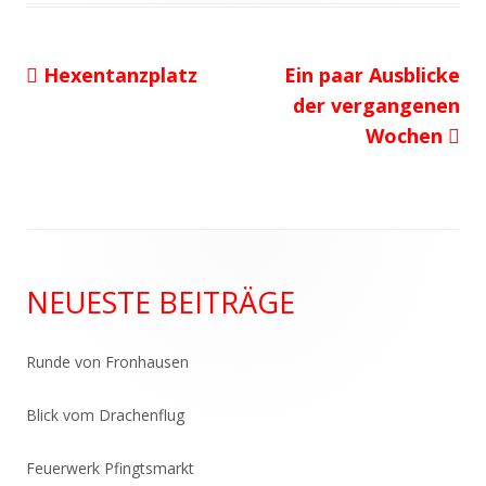
Vorheriger
Nächster
Hexentanzplatz
Ein paar Ausblicke
Beitragsnavigation
Beitrag:
Beitrag
der vergangenen
Wochen
Haupt-
NEUESTE BEITRÄGE
Seitenleiste
Runde von Fronhausen
Blick vom Drachenflug
Feuerwerk Pfingtsmarkt