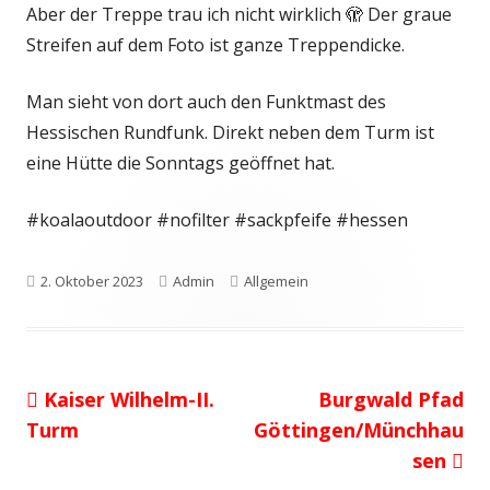
Aber der Treppe trau ich nicht wirklich 🫣 Der graue
Streifen auf dem Foto ist ganze Treppendicke.
Man sieht von dort auch den Funktmast des
Hessischen Rundfunk. Direkt neben dem Turm ist
eine Hütte die Sonntags geöffnet hat.
#koalaoutdoor #nofilter #sackpfeife #hessen
Veröffentlicht
Autor
Kategorien
2. Oktober 2023
Admin
Allgemein
am
Vorheriger
Nächster
Kaiser Wilhelm-II.
Burgwald Pfad
Beitragsnavigation
Beitrag:
Beitrag
Turm
Göttingen/Münchhau
sen