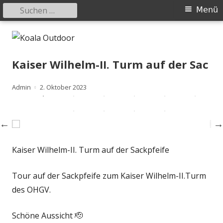
Suchen
Primäres
Menü
nach:
Menü
Springe
Koala Outdoor
Hier ist eine Übersicht meiner Wander- und Trekkingtouren
zum
Inhalt
Kaiser Wilhelm-II. Turm auf der Sac
Autor
Veröffentlicht
Admin
2. Oktober 2023
am
Kaiser Wilhelm-II. Turm auf der Sackpfeife
Tour auf der Sackpfeife zum Kaiser Wilhelm-II.Turm
des OHGV.
Schöne Aussicht 🫡