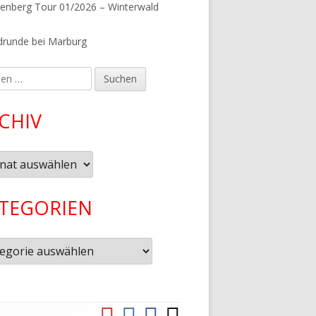
tenberg Tour 01/2026 – Winterwald
runde bei Marburg
en
CHIV
iv
TEGORIEN
gorien
YouTube
Instagram
Facebook
Komoot
Social-