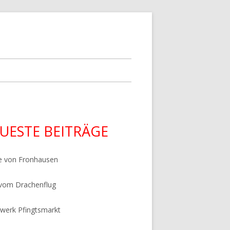
upt-
UESTE BEITRÄGE
tenleiste
e von Fronhausen
 vom Drachenflug
werk Pfingtsmarkt