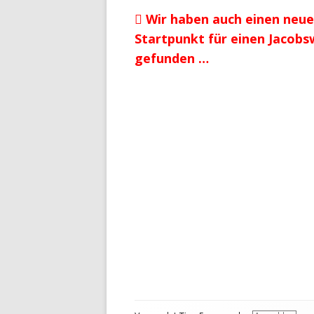
Vorheriger
Wir haben auch einen neue
Beitragsnavigation
Beitrag:
Startpunkt für einen Jacob
gefunden …
Footer