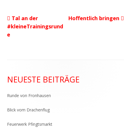
Vorheriger
Nächster
Tal an der
Hoffentlich bringen
Beitragsnavigation
Beitrag:
Beitrag
#kleineTrainingsrund
e
Haupt-
NEUESTE BEITRÄGE
Seitenleiste
Runde von Fronhausen
Blick vom Drachenflug
Feuerwerk Pfingtsmarkt