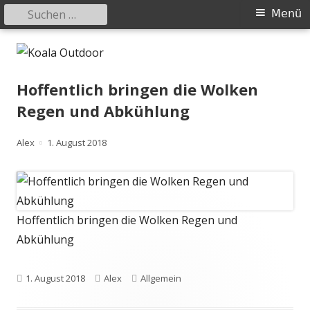
Suchen
Primäres
Menü
nach:
Menü
Springe
Koala Outdoor
Hier ist eine Übersicht meiner Wander- und Trekkingtouren
zum
Inhalt
Hoffentlich bringen die Wolken
Regen und Abkühlung
Autor
Veröffentlicht
Alex
1. August 2018
am
Hoffentlich bringen die Wolken Regen und
Abkühlung
Veröffentlicht
Autor
Kategorien
1. August 2018
Alex
Allgemein
am