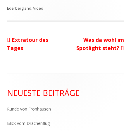
am
Ederbergland
,
Video
Vorheriger
Nächster
Extratour des
Was da wohl im
Beitragsnavigation
Beitrag:
Beitrag
Tages
Spotlight steht?
Haupt-
NEUESTE BEITRÄGE
Seitenleiste
Runde von Fronhausen
Blick vom Drachenflug