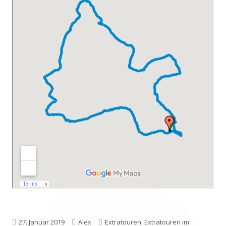
Veröffentlicht
Autor
Kategorien
27. Januar 2019
Alex
Extratouren
,
Extratouren im