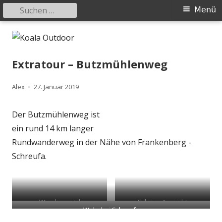
Suchen
Primäres
Menü
nach:
Menü
Springe
Koala Outdoor
Hier ist eine Übersicht meiner Wander- und Trekkingtouren
zum
Inhalt
Extratour – Butzmühlenweg
Autor
Veröffentlicht
Alex
27. Januar 2019
am
Der Butzmühlenweg ist
ein rund 14 km langer
Rundwanderweg in der Nähe von Frankenberg -
Schreufa.
Wanderportal
Schöne Aussicht
Wehr bei Schreufa