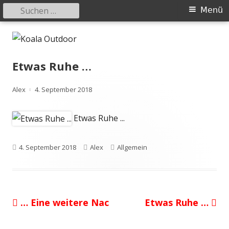
Suchen
Primäres
Menü
nach:
Menü
Springe
Koala Outdoor
Hier ist eine Übersicht meiner Wander- und Trekkingtouren
zum
Inhalt
Etwas Ruhe …
Autor
Veröffentlicht
Alex
4. September 2018
am
Etwas Ruhe ...
Veröffentlicht
Autor
Kategorien
4. September 2018
Alex
Allgemein
am
Vorheriger
Nächster
… Eine weitere Nac
Etwas Ruhe …
Beitragsnavigation
Beitrag:
Beitrag