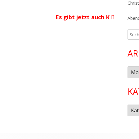
Chris
Nächster
Es gibt jetzt auch K
Abend
Beitrag
Such
nach:
AR
Arch
KA
Kate