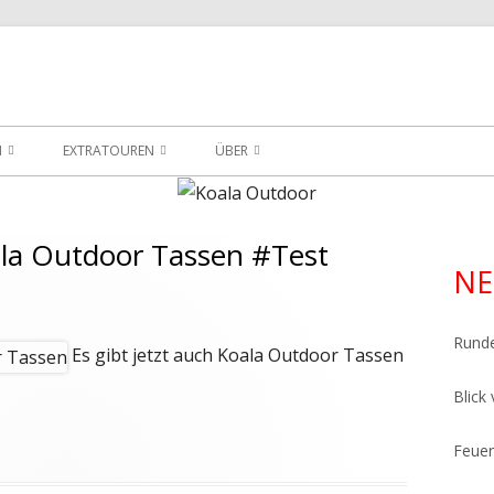
ersicht meiner Wander- und Trekkingtouren
utdoor
N
EXTRATOUREN
ÜBER
EXTRATOUREN
PACKLISTE FÜR DEN GR221
ÜBER
ARSTEIG
EXTRATOUREN IM BURGWALD
PLANUNGSSEITE
oala Outdoor Tassen #Test
Ha
NE
EXTRATOUREN IM EDERBERGLAND
Sei
Rund
Es gibt jetzt auch Koala Outdoor Tassen
Blick
Feuer