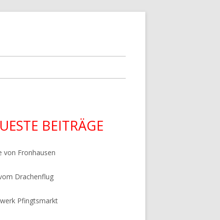
upt-
UESTE BEITRÄGE
tenleiste
e von Fronhausen
 vom Drachenflug
werk Pfingtsmarkt