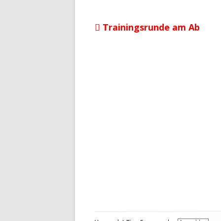
Vorheriger
Trainingsrunde am Ab
Beitragsnavigation
Beitrag:
Footer