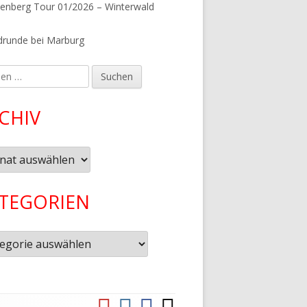
tenberg Tour 01/2026 – Winterwald
runde bei Marburg
en
CHIV
iv
TEGORIEN
gorien
YouTube
Instagram
Facebook
Komoot
Social-