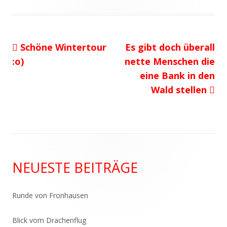
am
Vorheriger
Nächster
Schöne Wintertour
Es gibt doch überall
Beitragsnavigation
Beitrag:
Beitrag
:o)
nette Menschen die
eine Bank in den
Wald stellen
Haupt-
NEUESTE BEITRÄGE
Seitenleiste
Runde von Fronhausen
Blick vom Drachenflug