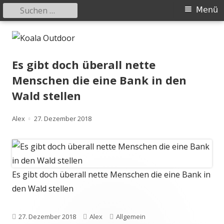
Suchen
Primäres
Menü
nach:
Menü
Springe
Koala Outdoor
Hier ist eine Übersicht meiner Wander- und Trekkingtouren
zum
Inhalt
Es gibt doch überall nette
Menschen die eine Bank in den
Wald stellen
Autor
Veröffentlicht
Alex
27. Dezember 2018
am
Es gibt doch überall nette Menschen die eine Bank in
den Wald stellen
Veröffentlicht
Autor
Kategorien
27. Dezember 2018
Alex
Allgemein