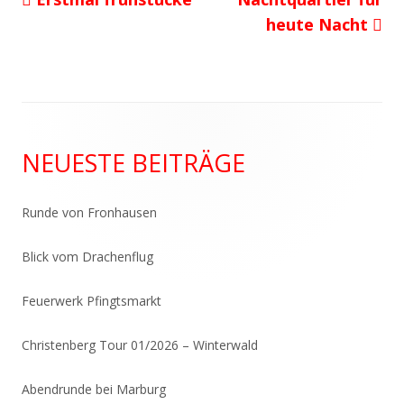
Beitragsnavigation
Beitrag:
Beitrag
heute Nacht
Haupt-
NEUESTE BEITRÄGE
Seitenleiste
Runde von Fronhausen
Blick vom Drachenflug
Feuerwerk Pfingtsmarkt
Christenberg Tour 01/2026 – Winterwald
Abendrunde bei Marburg