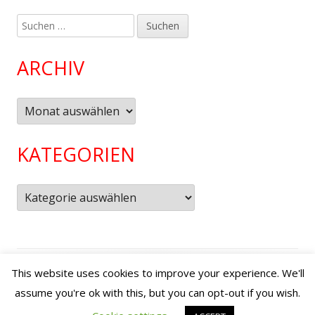
Suchen
nach:
ARCHIV
Archiv
KATEGORIEN
Kategorien
Footer
Verwendet
Tiny Framework
•
Anmelden
This website uses cookies to improve your experience. We'll
Inhalt
assume you're ok with this, but you can opt-out if you wish.
YouTube
Instagram
Facebook
Ko
Social-