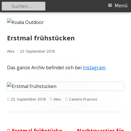
Suchen
Primäres
Menü
nach:
Menü
Springe
Koala Outdoor
Hier ist eine Übersicht meiner Wander- und Trekkingtouren
zum
Inhalt
Erstmal frühstücken
Autor
Veröffentlicht
Alex
23. September 2018
am
Das ganze Archiv befindet sich bei
Instagram
Veröffentlicht
Autor
Kategorien
23. September 2018
Alex
Camino Frances
am
Vorheriger
Nächster
Erstmal frühstücke
Nachtquartier für