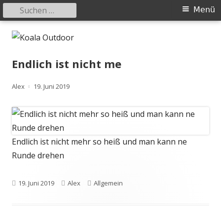
Suchen
Primäres
Menü
nach:
Menü
Springe
Koala Outdoor
Hier ist eine Übersicht meiner Wander- und Trekkingtouren
zum
Inhalt
Endlich ist nicht me
Autor
Veröffentlicht
Alex
19. Juni 2019
am
Endlich ist nicht mehr so heiß und man kann ne
Runde drehen
Veröffentlicht
Autor
Kategorien
19. Juni 2019
Alex
Allgemein
am