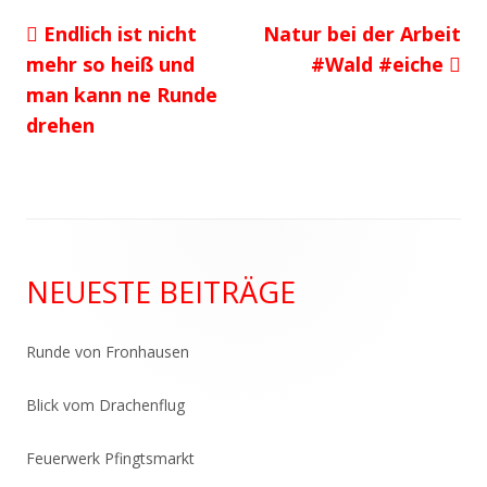
Vorheriger
Nächster
Endlich ist nicht
Natur bei der Arbeit
Beitragsnavigation
Beitrag:
Beitrag
mehr so heiß und
#Wald #eiche
man kann ne Runde
drehen
Haupt-
NEUESTE BEITRÄGE
Seitenleiste
Runde von Fronhausen
Blick vom Drachenflug
Feuerwerk Pfingtsmarkt