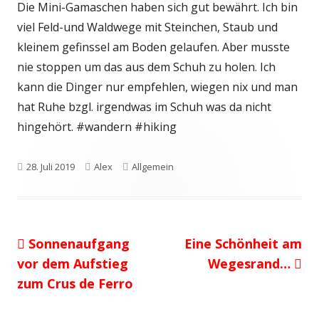
Die Mini-Gamaschen haben sich gut bewährt. Ich bin
viel Feld-und Waldwege mit Steinchen, Staub und
kleinem gefinssel am Boden gelaufen. Aber musste
nie stoppen um das aus dem Schuh zu holen. Ich
kann die Dinger nur empfehlen, wiegen nix und man
hat Ruhe bzgl. irgendwas im Schuh was da nicht
hingehört. #wandern #hiking
Veröffentlicht
Autor
Kategorien
28. Juli 2019
Alex
Allgemein
am
Vorheriger
Nächster
Sonnenaufgang
Eine Schönheit am
Beitragsnavigation
Beitrag:
Beitrag
vor dem Aufstieg
Wegesrand…
zum Crus de Ferro