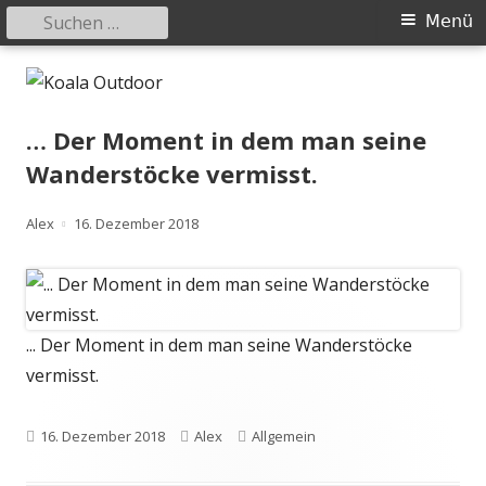
Suchen
Primäres
Menü
nach:
Menü
Springe
Koala Outdoor
Hier ist eine Übersicht meiner Wander- und Trekkingtouren
zum
Inhalt
… Der Moment in dem man seine
Wanderstöcke vermisst.
Autor
Veröffentlicht
Alex
16. Dezember 2018
am
... Der Moment in dem man seine Wanderstöcke
vermisst.
Veröffentlicht
Autor
Kategorien
16. Dezember 2018
Alex
Allgemein
am