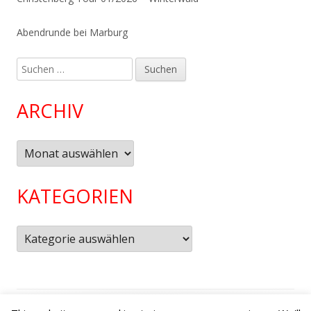
Abendrunde bei Marburg
Suchen
nach:
ARCHIV
Archiv
KATEGORIEN
Kategorien
Footer
Verwendet
Tiny Framework
•
Anmelden