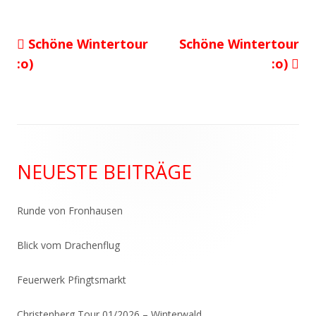
Vorheriger
Nächster
Schöne Wintertour
Schöne Wintertour
Beitragsnavigation
Beitrag:
Beitrag
:o)
:o)
Haupt-
NEUESTE BEITRÄGE
Seitenleiste
Runde von Fronhausen
Blick vom Drachenflug
Feuerwerk Pfingtsmarkt
Christenberg Tour 01/2026 – Winterwald