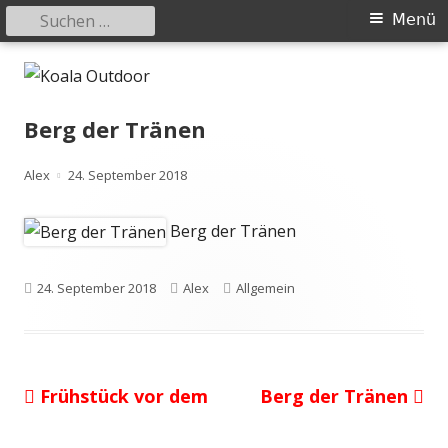
Suchen
Primäres
Menü
nach:
Menü
Springe
Koala Outdoor
Hier ist eine Übersicht meiner Wander- und Trekkingtouren
zum
Inhalt
Berg der Tränen
Autor
Veröffentlicht
Alex
24. September 2018
am
Berg der Tränen
Veröffentlicht
Autor
Kategorien
24. September 2018
Alex
Allgemein
am
Vorheriger
Nächster
Frühstück vor dem
Berg der Tränen
Beitragsnavigation
Beitrag:
Beitrag