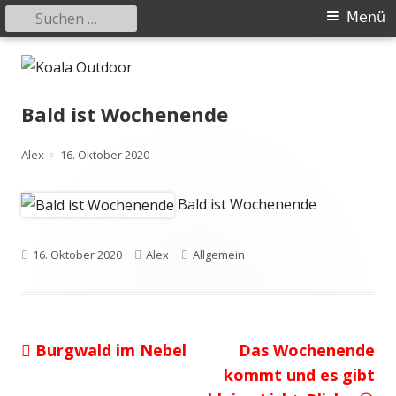
Suchen
Primäres
Menü
nach:
Menü
Springe
Koala Outdoor
Hier ist eine Übersicht meiner Wander- und Trekkingtouren
zum
Inhalt
Bald ist Wochenende
Autor
Veröffentlicht
Alex
16. Oktober 2020
am
Bald ist Wochenende
Veröffentlicht
Autor
Kategorien
16. Oktober 2020
Alex
Allgemein
am
Vorheriger
Nächster
Burgwald im Nebel
Das Wochenende
Beitragsnavigation
Beitrag:
Beitrag
kommt und es gibt