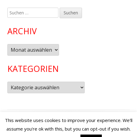
Suchen
nach:
ARCHIV
Archiv
KATEGORIEN
Kategorien
Footer
Verwendet
Tiny Framework
•
Anmelden
This website uses cookies to improve your experience. We'll
Inhalt
assume you're ok with this, but you can opt-out if you wish.
YouTube
Instagram
Facebook
Ko
Social-