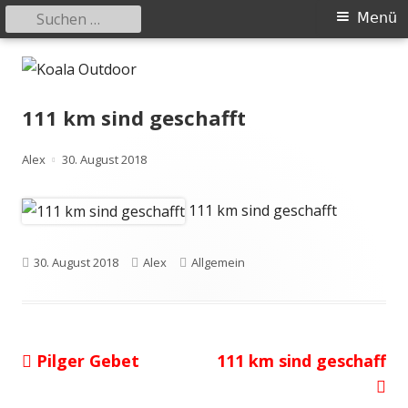
Suchen
Primäres
Menü
nach:
Menü
Springe
Koala Outdoor
Hier ist eine Übersicht meiner Wander- und Trekkingtouren
zum
Inhalt
111 km sind geschafft
Autor
Veröffentlicht
Alex
30. August 2018
am
111 km sind geschafft
Veröffentlicht
Autor
Kategorien
30. August 2018
Alex
Allgemein
am
Vorheriger
Nächster
Pilger Gebet
111 km sind geschaff
Beitragsnavigation
Beitrag:
Beitrag