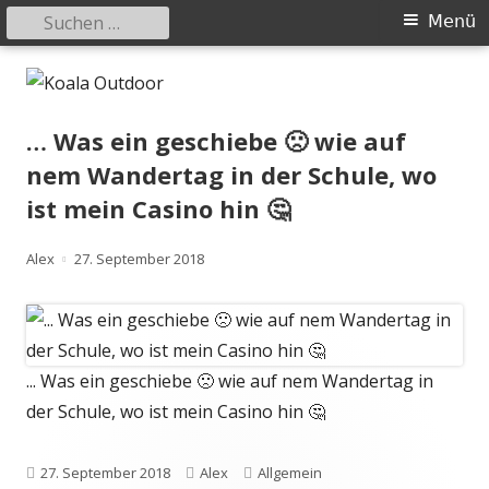
Suchen
Primäres
Menü
nach:
Menü
Springe
Koala Outdoor
Hier ist eine Übersicht meiner Wander- und Trekkingtouren
zum
Inhalt
… Was ein geschiebe 🙁 wie auf
nem Wandertag in der Schule, wo
ist mein Casino hin 🤔
Autor
Veröffentlicht
Alex
27. September 2018
am
... Was ein geschiebe 🙁 wie auf nem Wandertag in
der Schule, wo ist mein Casino hin 🤔
Veröffentlicht
Autor
Kategorien
27. September 2018
Alex
Allgemein