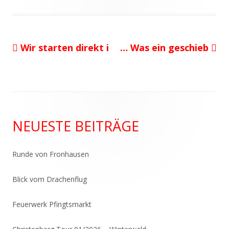
am
Vorheriger
Nächster
Wir starten direkt i
… Was ein geschieb
Beitragsnavigation
Beitrag:
Beitrag
Haupt-
NEUESTE BEITRÄGE
Seitenleiste
Runde von Fronhausen
Blick vom Drachenflug
Feuerwerk Pfingtsmarkt