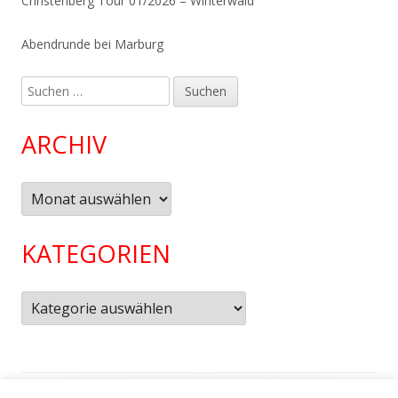
Christenberg Tour 01/2026 – Winterwald
Abendrunde bei Marburg
Suchen
nach:
ARCHIV
Archiv
KATEGORIEN
Kategorien
Footer
Verwendet
Tiny Framework
•
Anmelden