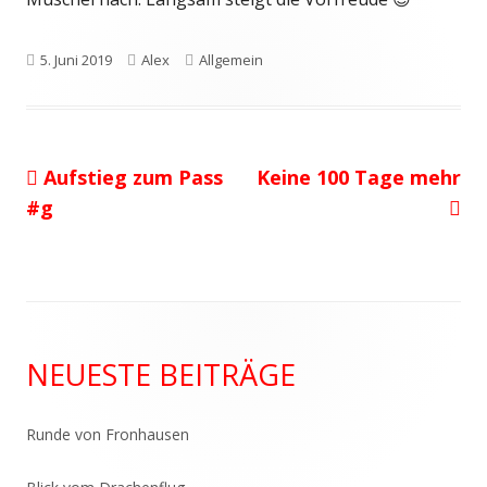
Veröffentlicht
Autor
Kategorien
5. Juni 2019
Alex
Allgemein
am
Vorheriger
Nächster
Aufstieg zum Pass
Keine 100 Tage mehr
Beitragsnavigation
Beitrag:
Beitrag
#g
Haupt-
NEUESTE BEITRÄGE
Seitenleiste
Runde von Fronhausen