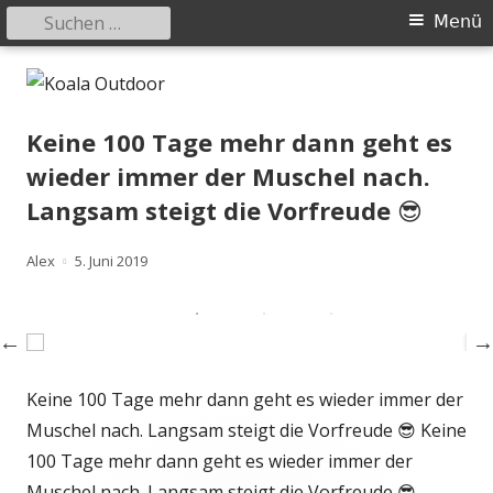
Suchen
Primäres
Menü
nach:
Menü
Springe
Koala Outdoor
Hier ist eine Übersicht meiner Wander- und Trekkingtouren
zum
Inhalt
Keine 100 Tage mehr dann geht es
wieder immer der Muschel nach.
Langsam steigt die Vorfreude 😎
Autor
Veröffentlicht
Alex
5. Juni 2019
am
Keine 100 Tage mehr dann geht es wieder immer der
Muschel nach. Langsam steigt die Vorfreude 😎 Keine
100 Tage mehr dann geht es wieder immer der
Muschel nach. Langsam steigt die Vorfreude 😎