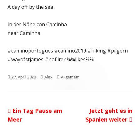
A day off by the sea⁠
In der Nähe con Caminha⁠
near Caminha⁠
#caminoportugues #camino2019 #hiking #pilgern
#wayofstjames #nofilter⁠ %%likes%%
Veröffentlicht
Autor
Kategorien
27. April 2020
Alex
Allgemein
am
Vorheriger
Nächster
Ein Tag Pause am
Jetzt geht es in
Beitragsnavigation
Beitrag:
Beitrag
Meer
Spanien weiter