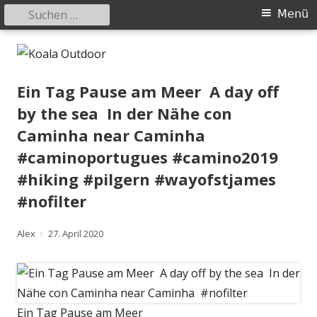
Suchen
Primäres
Menü
nach:
Menü
Springe
Koala Outdoor
Hier ist eine Übersicht meiner Wander- und Trekkingtouren
zum
Inhalt
Ein Tag Pause am Meer ⁠ A day off
by the sea⁠ ⁠ In der Nähe con
Caminha⁠ near Caminha⁠ ⁠
#caminoportugues #camino2019
#hiking #pilgern #wayofstjames
#nofilter⁠
Autor
Veröffentlicht
Alex
27. April 2020
am
Ein Tag Pause am Meer ⁠