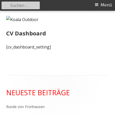
Suchen
Primäres
Menü
nach:
Menü
Springe
Koala Outdoor
Hier ist eine Übersicht meiner Wander- und Trekkingtouren
zum
Inhalt
CV Dashboard
[cv_dashboard_setting]
Haupt-
NEUESTE BEITRÄGE
Seitenleiste
Runde von Fronhausen