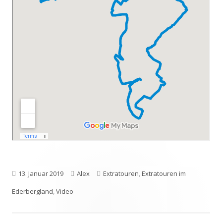
Veröffentlicht
Autor
Kategorien
13. Januar 2019
Alex
Extratouren
,
Extratouren im
am
Ederbergland
,
Video