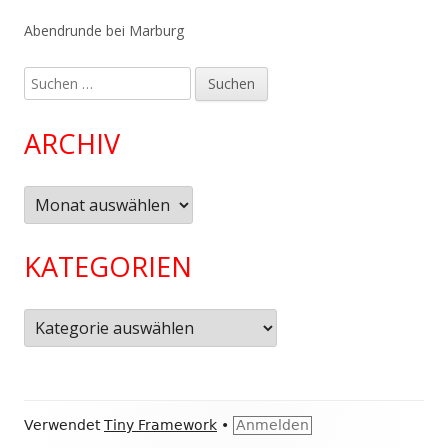
Abendrunde bei Marburg
Suchen
nach:
ARCHIV
Archiv
KATEGORIEN
Kategorien
Footer
Verwendet
Tiny Framework
•
Anmelden