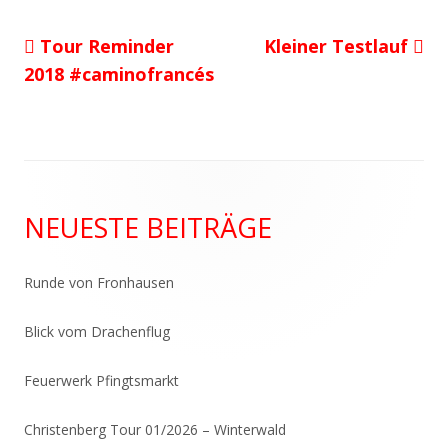
Vorheriger
Nächster
Tour Reminder
Kleiner Testlauf
Beitragsnavigation
Beitrag:
Beitrag
2018 #caminofrancés
Haupt-
NEUESTE BEITRÄGE
Seitenleiste
Runde von Fronhausen
Blick vom Drachenflug
Feuerwerk Pfingtsmarkt
Christenberg Tour 01/2026 – Winterwald