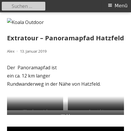
Suchen
Primäres
Menü
nach:
Menü
Springe
Koala Outdoor
Hier ist eine Übersicht meiner Wander- und Trekkingtouren
zum
Inhalt
Extratour – Panoramapfad Hatzfeld
Autor
Veröffentlicht
Alex
13. Januar 2019
am
Der Panoramapfad ist
ein ca. 12 km langer
Rundwanderweg in der Nähe von Hatzfeld.
Wanderportal
Aussicht
Wald