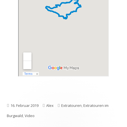
Veröffentlicht
Autor
Kategorien
16. Februar 2019
Alex
Extratouren
,
Extratouren im
am
Burgwald
,
Video