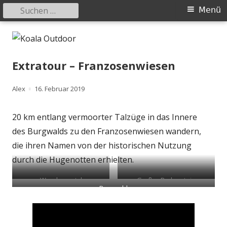
Suchen
Primäres
Menü
nach:
Menü
Springe
Koala Outdoor
Hier ist eine Übersicht meiner Wander- und Trekkingtouren
zum
Inhalt
Extratour – Franzosenwiesen
Autor
Veröffentlicht
Alex
16. Februar 2019
am
20 km entlang vermoorter Talzüge in das Innere
des Burgwalds zu den Franzosenwiesen wandern,
die ihren Namen von der historischen Nutzung
durch die Hugenotten erhielten.
Wanderportal
Großer Badenstein
Burgwald