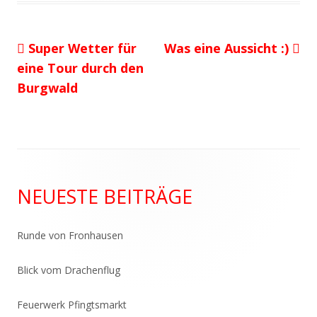
Vorheriger
Nächster
Super Wetter für
Was eine Aussicht :)
Beitragsnavigation
Beitrag:
Beitrag
eine Tour durch den
Burgwald
Haupt-
NEUESTE BEITRÄGE
Seitenleiste
Runde von Fronhausen
Blick vom Drachenflug
Feuerwerk Pfingtsmarkt